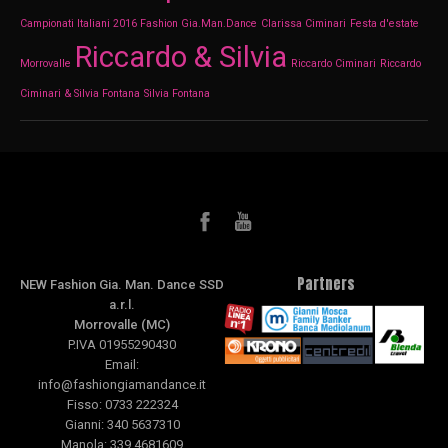
Campionati Italiani 2016 Fashion Gia.Man.Dance
Clarissa Ciminari
Festa d'estate
Riccardo & Silvia
Morrovalle
Riccardo Ciminari
Riccardo
Ciminari & Silvia Fontana
Silvia Fontana
Partners
NEW Fashion Gia. Man. Dance SSD
a.r.l.
Morrovalle (MC)
P.IVA 01955290430
Email:
info@fashiongiamandance.it
Fisso: 0733 222324
Gianni: 340 5637310
Manola: 339 4681609