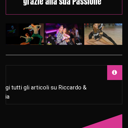
grazie alla sua Passione”
eggi tutti gli articoli su Riccardo &
ilvia