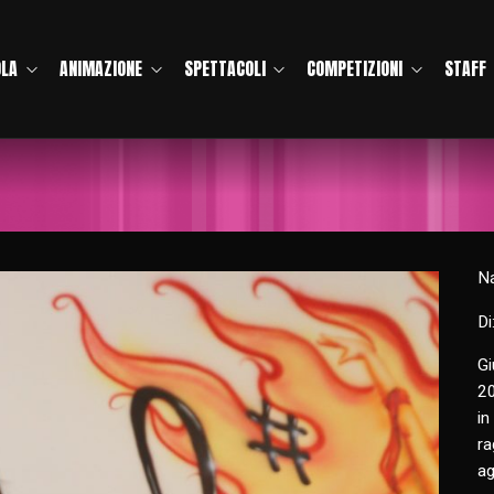
OLA
ANIMAZIONE
SPETTACOLI
COMPETIZIONI
STAFF
Na
Di
Gi
20
in
ra
ag