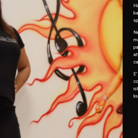
Ha
ba
sp
Ne
ma
pa
at
ca
E’
co
is
li