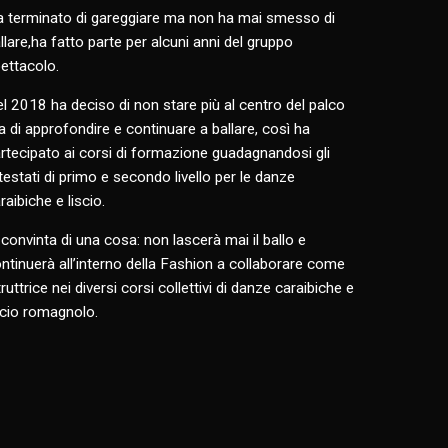
 terminato di gareggiare ma non ha mai smesso di
llare,ha fatto parte per alcuni anni del gruppo
ettacolo.
l 2018 ha deciso di non stare più al centro del palco
 di approfondire e continuare a ballare, così ha
rtecipato ai corsi di formazione guadagnandosi gli
testati di primo e secondo livello per le danze
raibiche e liscio.
 convinta di una cosa: non lascerà mai il ballo e
ntinuerà all’interno della Fashion a collaborare come
truttrice nei diversi corsi collettivi di danze caraibiche e
scio romagnolo.