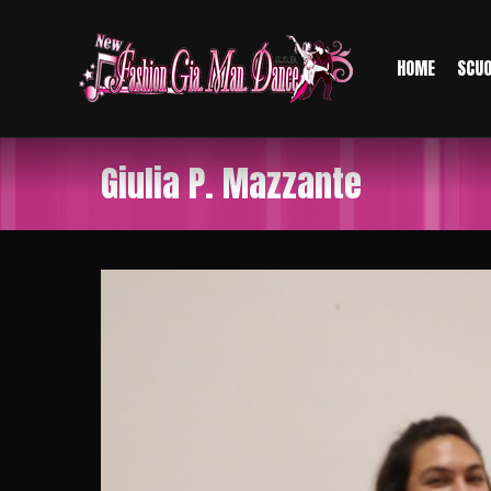
HOME
SCU
Giulia P. Mazzante