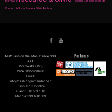
Morrovalle
Riccardo Ciminari
Riccardo
Ciminari & Silvia Fontana
Silvia Fontana
Partners
NEW Fashion Gia. Man. Dance SSD
a.r.l.
Morrovalle (MC)
P.IVA 01955290430
Email:
info@fashiongiamandance.it
Fisso: 0733 222324
Gianni: 340 5637310
Manola: 339 4681609